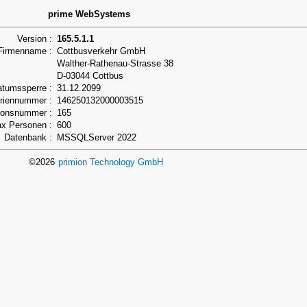
prime WebSystems
Version :
165.5.1.1
Firmenname :
Cottbusverkehr GmbH
Walther-Rathenau-Strasse 38
D-03044 Cottbus
atumssperre :
31.12.2099
riennummer :
146250132000003515
ionsnummer :
165
x Personen :
600
Datenbank :
MSSQLServer 2022
©2026
primion Technology GmbH